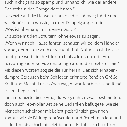
auch nicht ganz so sperrig und unhandlich, wie der andere.
Der steht in der Garage dort hinten.“
Sie zeigte auf die Hausecke, um die der Fahrweg führte und,
wie René schon wusste, in einer Doppelgarage endet.
„Was ist überhaupt mit deinem Auto?“
Er zuckte mit den Schultern, ohne etwas zu sagen.
„Wenn wir nach Hause fahren, schauen wir bei dem Händler
vorbei, der mir diesen hier verkauft hat. Natürlich ist das alles
nicht preiswert, doch ist für mich als alleinstehende Frau
hervorragender Service unabdingbar und den bietet er mir.“
Mit diesen Worten zog sie die Tür heran. Das sich erhaben-
dumpfe Geräusch beim Schließen erinnerte René an Größe,
Kraft und Macht. Luises Zweitwagen war fahrbereit und René
erneut begeistert.
Ihm imponierte diese Frau, die wegen ihrer zwar bestimmten,
doch auch liebevollen Art seine Gedanken beflügelte, wie sie
Menschen scheinbar mit Leichtigkeit für sich gewinnen
konnte, wie sie Bildung repräsentiert und Benehmen lebt und
… die ihn tatsächlich ab jetzt behütet. Er fühlte sich in ihrer