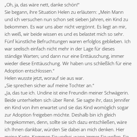
„Oh, ja, das wäre nett, danke schön!“
Sie begann, ihre Situation Helen zu erläutern: „Mein Mann
und ich versuchen nun schon seit sieben Jahren, ein Kind zu
bekommen. Es war uns aber nicht vergönnt. Es liegt an mir,
ich weiß, wir beide wissen es und es belastet mich so sehr.
Fünf künstliche Befruchtungen waren erfolglos geblieben. Ich
war seelisch einfach nicht mehr in der Lage für dieses
ständige Warten; und dann nur eine Enttäuschung, immer
wieder diese Enttäuschung. Wir haben uns schließlich für eine
Adoption entschlossen.“
Helen wusste jetzt, worauf sie aus war.
„Sie sprechen sicher auf meine Tochter an.“
„Ja, das tue ich. Undine ist eine Freundin meiner Schwägerin.
Beide unterhielten sich über René. Sie sagte ihr, dass Jennifer
ein Kind von ihm erwartet und sie das Kind womöglich sogar
zur Adoption freigeben möchte. Deshalb bin ich gleich
hergekommen, denn, sollte sie sich dazu entschließen, wäre
ich Ihnen dankbar, würden Sie dabei an mich denken. Hier
meine Karte. Kommen Sie vorbei, wann immer Sie wollen, Sie