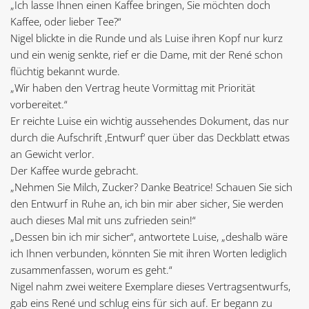
„Ich lasse Ihnen einen Kaffee bringen, Sie möchten doch
Kaffee, oder lieber Tee?“
Nigel blickte in die Runde und als Luise ihren Kopf nur kurz
und ein wenig senkte, rief er die Dame, mit der René schon
flüchtig bekannt wurde.
„Wir haben den Vertrag heute Vormittag mit Priorität
vorbereitet.“
Er reichte Luise ein wichtig aussehendes Dokument, das nur
durch die Aufschrift ‚Entwurf‘ quer über das Deckblatt etwas
an Gewicht verlor.
Der Kaffee wurde gebracht.
„Nehmen Sie Milch, Zucker? Danke Beatrice! Schauen Sie sich
den Entwurf in Ruhe an, ich bin mir aber sicher, Sie werden
auch dieses Mal mit uns zufrieden sein!“
„Dessen bin ich mir sicher“, antwortete Luise, „deshalb wäre
ich Ihnen verbunden, könnten Sie mit ihren Worten lediglich
zusammenfassen, worum es geht.“
Nigel nahm zwei weitere Exemplare dieses Vertragsentwurfs,
gab eins René und schlug eins für sich auf. Er begann zu