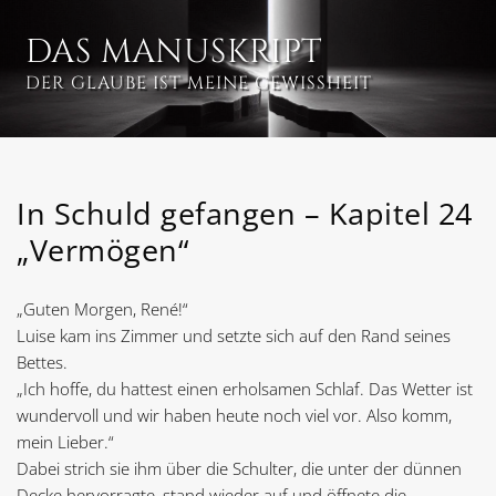
Zum
Inhalt
DAS MANUSKRIPT
springen
DER GLAUBE IST MEINE GEWISSHEIT
In Schuld gefangen – Kapitel 24
„Vermögen“
„Guten Morgen, René!“
Luise kam ins Zimmer und setzte sich auf den Rand seines
Bettes.
„Ich hoffe, du hattest einen erholsamen Schlaf. Das Wetter ist
wundervoll und wir haben heute noch viel vor. Also komm,
mein Lieber.“
Dabei strich sie ihm über die Schulter, die unter der dünnen
Decke hervorragte, stand wieder auf und öffnete die