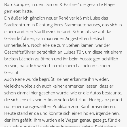
Bürokomplex, in dem ‚Simon & Partner‘ die gesamte Etage
gemietet hatte.
Ein äußerlich gänzlich neuer René verließ mit Luise das
Stadtzentrum in Richtung ihres Stammautohauses, das sich in
einem anderen Stadtbezirk befand. Schon als sie auf das
Gelände fuhren, sah man einen Angestellten hektisch
umherlaufen. Noch ehe sie zum Stehen kamen, war der
Geschäftsführer persönlich an Luises Tür, um diese mit einem
breiten Lächeln zu öffnen und ihr beim Aussteigen behilflich
zu sein, natürlich weiterhin mit einem Lächeln in seinem
Gesicht.
Auch René wurde begrüßt. Keiner erkannte ihn wieder,
vielleicht wollte sich auch keiner anmerken lassen, dass er
schon einmal hier gesehen wurde, wie er die Autos bestaunte,
die sich jenseits seiner finanziellen Mittel auf Hochglanz poliert
nur einem ausgewählten Publikum zum Kauf präsentieren.
Heute stand er da und könnte sich einen holen, irgendeinen,
der ihm gefällt. Ihm wurden alle Wagen genau gezeigt, für die
er auch nur den Hauch eines Interesses zeigte. Bald schon