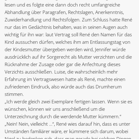
lesen und es folgte eine dann doch recht umfangreiche
Abhandlung über Paragrafen, Rechtslagen, Anerkenntnis,
Zuwiderhandlung und Rechtsfolgen. Zum Schluss hatte René
nur das im Gedächtnis behalten, was in seinen Augen auch
wichtig für ihn war: laut Vertrag soll René den Namen für das
Kind aussuchen dürfen, welches ihm am Entlassungstag von
der Kindesmutter übergeben werden wird, Jennifer würde
ausdrücklich auf ihr Sorgerecht als Mutter verzichten und die
Rücknahme der Zusage oder gar die Anfechtung dieses
Verzichts ausschließen. Luise, die wahrscheinlich mehr
Erfahrung im Vertragswesen hatte als René, machte einen
zufriedenen Eindruck, also würde auch das Drumherum
stimmen.
„Ich werde gleich zwei Exemplare fertigen lassen. Wenn sie es
wünschen, können wir uns anschließend um die
Unterzeichnung durch die werdende Mutter kümmern.“
„Nein! Nein, vielleicht …“, René wies darauf hin, dass es unter
Umständen familiärer wäre, er kümmere sich darum, wobei
Nigel zu bedenken gab, dass man gerade bei solchen Dingen