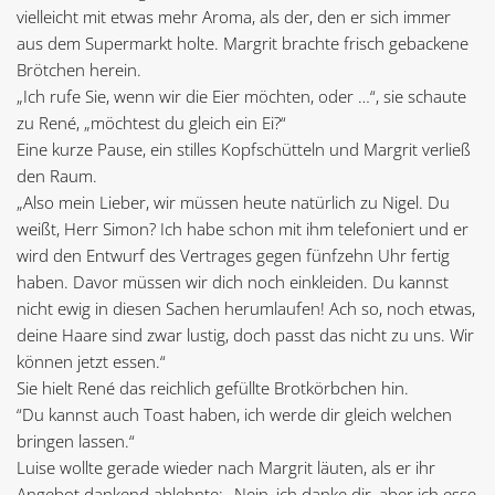
vielleicht mit etwas mehr Aroma, als der, den er sich immer
aus dem Supermarkt holte. Margrit brachte frisch gebackene
Brötchen herein.
„Ich rufe Sie, wenn wir die Eier möchten, oder …“, sie schaute
zu René, „möchtest du gleich ein Ei?“
Eine kurze Pause, ein stilles Kopfschütteln und Margrit verließ
den Raum.
„Also mein Lieber, wir müssen heute natürlich zu Nigel. Du
weißt, Herr Simon? Ich habe schon mit ihm telefoniert und er
wird den Entwurf des Vertrages gegen fünfzehn Uhr fertig
haben. Davor müssen wir dich noch einkleiden. Du kannst
nicht ewig in diesen Sachen herumlaufen! Ach so, noch etwas,
deine Haare sind zwar lustig, doch passt das nicht zu uns. Wir
können jetzt essen.“
Sie hielt René das reichlich gefüllte Brotkörbchen hin.
“Du kannst auch Toast haben, ich werde dir gleich welchen
bringen lassen.“
Luise wollte gerade wieder nach Margrit läuten, als er ihr
Angebot dankend ablehnte: „Nein, ich danke dir, aber ich esse