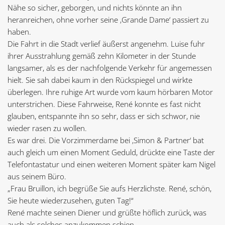
Nähe so sicher, geborgen, und nichts könnte an ihn
heranreichen, ohne vorher seine ‚Grande Dame‘ passiert zu
haben.
Die Fahrt in die Stadt verlief äußerst angenehm. Luise fuhr
ihrer Ausstrahlung gemäß zehn Kilometer in der Stunde
langsamer, als es der nachfolgende Verkehr für angemessen
hielt. Sie sah dabei kaum in den Rückspiegel und wirkte
überlegen. Ihre ruhige Art wurde vom kaum hörbaren Motor
unterstrichen. Diese Fahrweise, René konnte es fast nicht
glauben, entspannte ihn so sehr, dass er sich schwor, nie
wieder rasen zu wollen.
Es war drei. Die Vorzimmerdame bei ‚Simon & Partner‘ bat
auch gleich um einen Moment Geduld, drückte eine Taste der
Telefontastatur und einen weiteren Moment später kam Nigel
aus seinem Büro.
„Frau Bruillon, ich begrüße Sie aufs Herzlichste. René, schön,
Sie heute wiederzusehen, guten Tag!“
René machte seinen Diener und grüßte höflich zurück, was
auch als solches anzukommen schien.