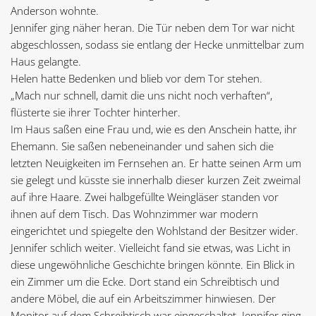
Anderson wohnte.
Jennifer ging näher heran. Die Tür neben dem Tor war nicht
abgeschlossen, sodass sie entlang der Hecke unmittelbar zum
Haus gelangte.
Helen hatte Bedenken und blieb vor dem Tor stehen.
„Mach nur schnell, damit die uns nicht noch verhaften“,
flüsterte sie ihrer Tochter hinterher.
Im Haus saßen eine Frau und, wie es den Anschein hatte, ihr
Ehemann. Sie saßen nebeneinander und sahen sich die
letzten Neuigkeiten im Fernsehen an. Er hatte seinen Arm um
sie gelegt und küsste sie innerhalb dieser kurzen Zeit zweimal
auf ihre Haare. Zwei halbgefüllte Weingläser standen vor
ihnen auf dem Tisch. Das Wohnzimmer war modern
eingerichtet und spiegelte den Wohlstand der Besitzer wider.
Jennifer schlich weiter. Vielleicht fand sie etwas, was Licht in
diese ungewöhnliche Geschichte bringen könnte. Ein Blick in
ein Zimmer um die Ecke. Dort stand ein Schreibtisch und
andere Möbel, die auf ein Arbeitszimmer hinwiesen. Der
Monitor auf dem Schreibtisch war eingeschaltet. Jennifer ging